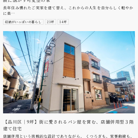
長年住み慣れたご実家を建て替え、これからの人生を自分らしく軽やか
に楽…
収納がいっぱいの暮らし
23坪
14坪
【品川区｜9坪】街に愛されるパン屋を営む、店舗併用型３階
建て住宅
店舗併用という挑戦的な設計でありながら、 くつろぎも、家事動線も、