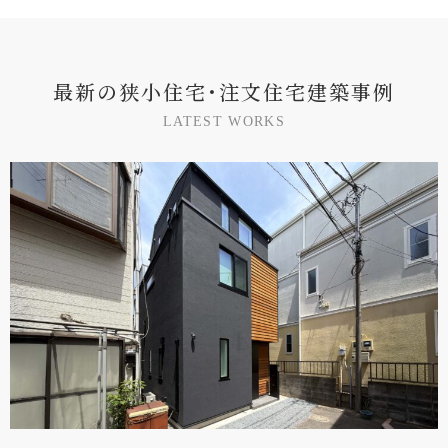
最
新
の
狭
小
住
宅
･
注
文
住
宅
建
築
事
例
L
A
T
E
S
T
W
O
R
K
S