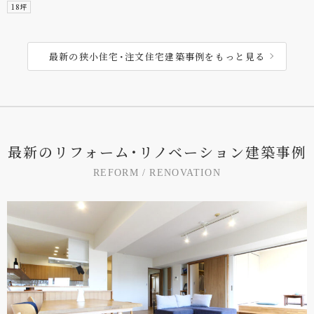
18坪
最新の狭小住宅･注文住宅建築事例をもっと見る
最
新
の
リ
フ
ォ
ー
ム
･
リ
ノ
ベ
ー
シ
ョ
ン
建
築
事
例
R
E
F
O
R
M
/
R
E
N
O
V
A
T
I
O
N