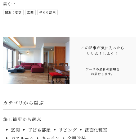
届く…
間取り変更
玄関
子ども部屋
この記事が気に入ったら
いいね！
しよう！
アースの最新の話題を
お届けします。
カテゴリから選ぶ
施工箇所から選ぶ
玄関
子ども部屋
リビング
洗面化粧室
バスルーム
キッチン
全面改装