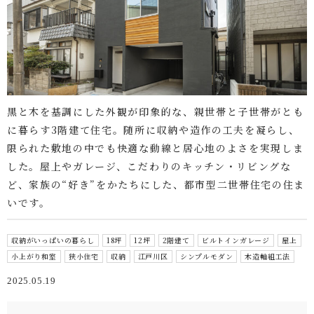
黒と木を基調にした外観が印象的な、親世帯と子世帯がとも
に暮らす3階建て住宅。随所に収納や造作の工夫を凝らし、
限られた敷地の中でも快適な動線と居心地のよさを実現しま
した。屋上やガレージ、こだわりのキッチン・リビングな
ど、家族の“好き”をかたちにした、都市型二世帯住宅の住ま
いです。
収納がいっぱいの暮らし
18坪
12坪
2階建て
ビルトインガレージ
屋上
小上がり和室
狭小住宅
収納
江戸川区
シンプルモダン
木造軸組工法
2025.05.19