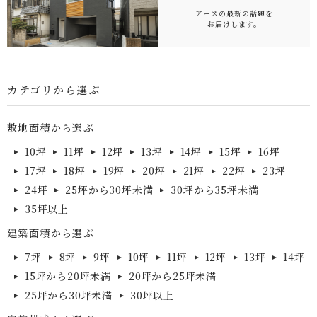
アースの最新の話題を
お届けします。
カテゴリから選ぶ
敷地面積から選ぶ
10坪
11坪
12坪
13坪
14坪
15坪
16坪
17坪
18坪
19坪
20坪
21坪
22坪
23坪
24坪
25坪から30坪未満
30坪から35坪未満
35坪以上
建築面積から選ぶ
7坪
8坪
9坪
10坪
11坪
12坪
13坪
14坪
15坪から20坪未満
20坪から25坪未満
25坪から30坪未満
30坪以上