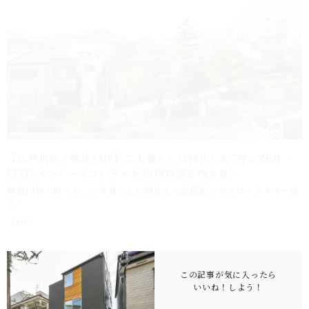
【江戸川区｜敷地14坪】二人暮らしに特化した7坪のZEH –
LIXILメンバーズコンテスト2018新築部門大賞 –
敷地14坪で叶えた、二人暮らしに特化した全国最小のゼロエネルギー住
宅…
14坪
この記事が気に入ったら
いいね！
しよう！