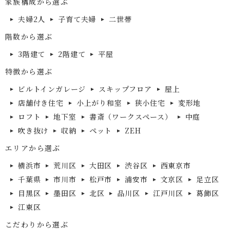
家族構成から選ぶ
夫婦2人
子育て夫婦
二世帯
階数から選ぶ
3階建て
2階建て
平屋
特徴から選ぶ
ビルトインガレージ
スキップフロア
屋上
店舗付き住宅
小上がり和室
狭小住宅
変形地
ロフト
地下室
書斎（ワークスペース）
中庭
吹き抜け
収納
ペット
ZEH
エリアから選ぶ
横浜市
荒川区
大田区
渋谷区
西東京市
千葉県
市川市
松戸市
浦安市
文京区
足立区
目黒区
墨田区
北区
品川区
江戸川区
葛飾区
江東区
こだわりから選ぶ