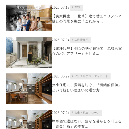
2026.07.13
# ZEH
【実家再生・二世帯】建て替え？リノベ？
親との同居を機に「これから...
2026.07.04
# 二世帯住宅
【建坪12坪】都心の狭小住宅で「老後も安
心のバリアフリー」を叶え...
2026.06.29
# インテリアコーディネート
狭小住宅に、愛着を紡ぐ。『情緒的価値』
という新しい住まいの選び方...
2026.07.24
# お金・税金・ローン
坪単価で選ばない。豊かな暮らしを叶える
「資金計画」の本質...