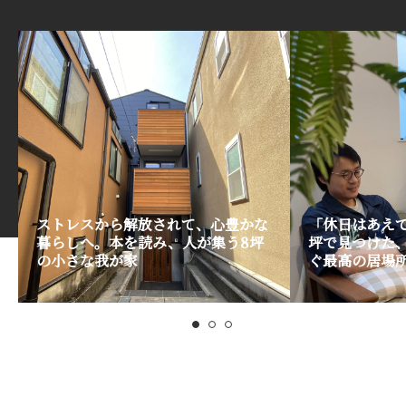
ストレスから解放されて、心豊かな
「休日はあえて
暮らしへ。本を読み、人が集う8坪
坪で見つけた
の小さな我が家
ぐ最高の居場