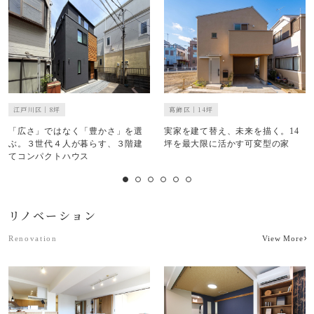
葛飾区｜14坪
江戸川区｜8坪
実家を建て替え、未来を描く。14
「広さ」ではなく「豊かさ」を選
坪を最大限に活かす可変型の家
ぶ。３世代４人が暮らす、３階建
てコンパクトハウス
リノベーション
Renovation
View More