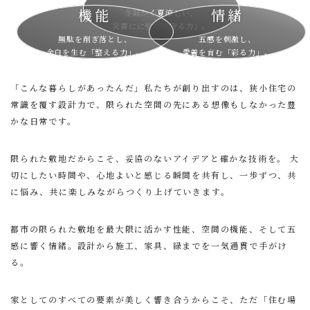
機能
情緒
冬暖かく夏涼しい、
災害にに強い「守る力」。
無駄を削ぎ落とし、
五感を刺激し、
余白を生む「整える力」。
愛着を育む「彩る力」。
「こんな暮らしがあったんだ」私たちが創り出すのは、狭小住宅の
常識を覆す設計力で、限られた空間の先にある想像もしなかった豊
かな日常です。
限られた敷地だからこそ、妥協のないアイデアと確かな技術を。 大
切にしたい時間や、心地よいと感じる瞬間を共有し、一歩ずつ、共
に悩み、共に楽しみながらつくり上げていきます。
都市の限られた敷地を最大限に活かす性能、空間の機能、そして五
感に響く情緒。設計から施工、家具、緑までを一気通貫で手がけ
る。
家としてのすべての要素が美しく響き合うからこそ、ただ「住む場