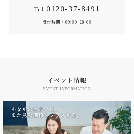
0120-37-8491
受付時間 / 09:00−18:00
イ
ベ
ン
ト
情
報
E
V
E
N
T
I
N
F
O
R
M
A
T
I
O
N