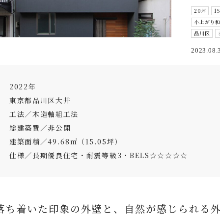
20坪
1
小上がり
品川区
2023.08.
2022年
東京都品川区大井
工法／木造軸組工法
総建築費／非公開
建築面積／49.68㎡（15.05坪）
仕様／長期優良住宅・耐震等級3・BELS☆☆☆☆☆
落ち着いた印象の外壁と、自然が感じられる