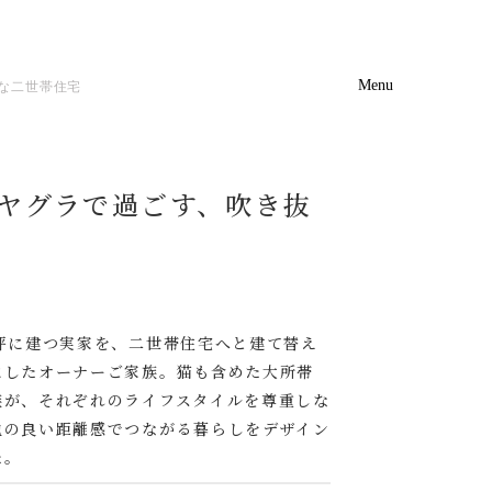
Menu
Event
Catalog
な二世帯住宅
がヤグラで過ごす、吹き抜
0坪に建つ実家を、二世帯住宅へと建て替え
にしたオーナーご家族。猫も含めた大所帯
族が、それぞれのライフスタイルを尊重しな
地の良い距離感でつながる暮らしをデザイン
た。