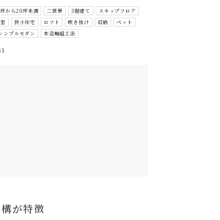
5坪から20坪未満
二世帯
3階建て
スキップフロア
和室
狭小住宅
ロフト
吹き抜け
収納
ペット
シンプルモダン
木造軸組工法
31
外構が特徴