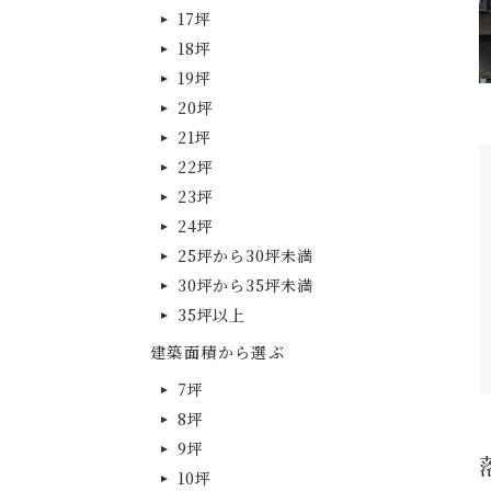
17坪
18坪
19坪
20坪
21坪
22坪
23坪
24坪
25坪から30坪未満
30坪から35坪未満
35坪以上
建築面積から選ぶ
7坪
8坪
9坪
10坪