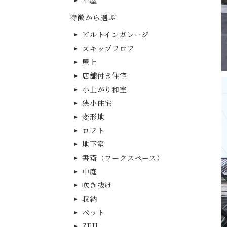
平屋
特徴から選ぶ
ビルトインガレージ
スキップフロア
屋上
店舗付き住宅
小上がり和室
狭小住宅
変形地
ロフト
地下室
書斎（ワークスペース）
中庭
吹き抜け
収納
ペット
ZEH