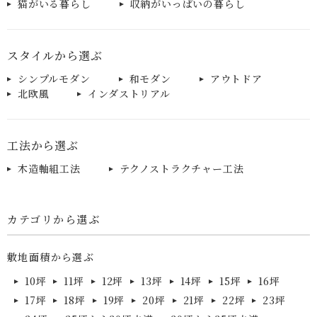
猫がいる暮らし
収納がいっぱいの暮らし
スタイルから選ぶ
シンプルモダン
和モダン
アウトドア
北欧風
インダストリアル
工法から選ぶ
木造軸組工法
テクノストラクチャー工法
カテゴリから選ぶ
敷地面積から選ぶ
10坪
11坪
12坪
13坪
14坪
15坪
16坪
17坪
18坪
19坪
20坪
21坪
22坪
23坪