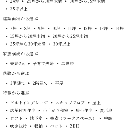
24坪
25坪から30坪未満
30坪から35坪未満
35坪以上
建築面積から選ぶ
7坪
8坪
9坪
10坪
11坪
12坪
13坪
14坪
15坪から20坪未満
20坪から25坪未満
25坪から30坪未満
30坪以上
家族構成から選ぶ
夫婦2人
子育て夫婦
二世帯
階数から選ぶ
3階建て
2階建て
平屋
特徴から選ぶ
ビルトインガレージ
スキップフロア
屋上
店舗付き住宅
小上がり和室
狭小住宅
変形地
ロフト
地下室
書斎（ワークスペース）
中庭
吹き抜け
収納
ペット
ZEH