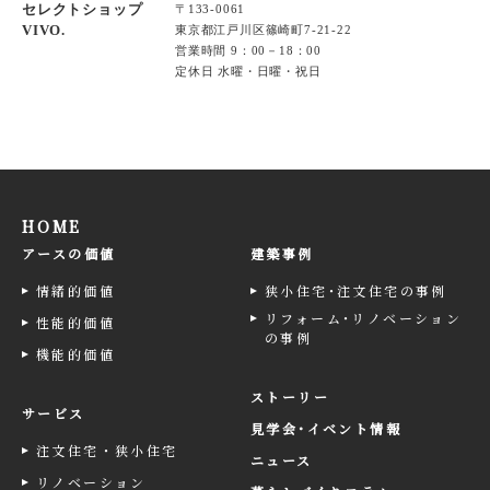
セレクトショップ
〒133-0061
VIVO.
東京都江戸川区篠崎町7-21-22
営業時間 9：00－18：00
定休日 水曜・日曜・祝日
HOME
アースの価値
建築事例
情緒的価値
狭小住宅･注文住宅の事例
リフォーム･リノベーション
性能的価値
の事例
機能的価値
ストーリー
サービス
見学会･イベント情報
注文住宅・狭小住宅
ニュース
リノベーション