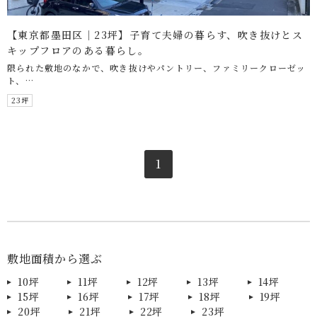
【東京都墨田区｜23坪】子育て夫婦の暮らす、吹き抜けとス
キップフロアのある暮らし。
限られた敷地のなかで、吹き抜けやパントリー、ファミリークローゼッ
ト、…
23坪
1
敷地面積から選ぶ
10坪
11坪
12坪
13坪
14坪
15坪
16坪
17坪
18坪
19坪
20坪
21坪
22坪
23坪