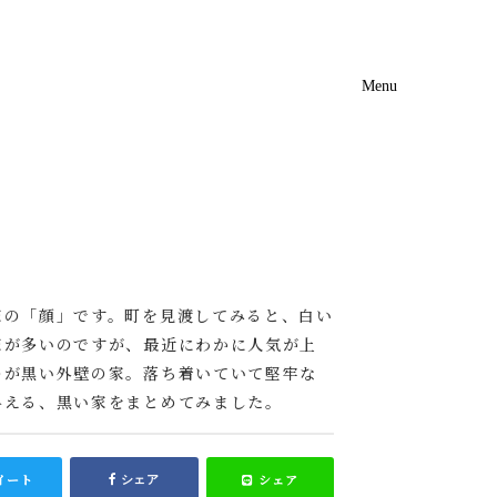
Menu
Event
Catalog
家の「顔」です。町を見渡してみると、白い
家が多いのですが、最近にわかに人気が上
のが黒い外壁の家。落ち着いていて堅牢な
与える、黒い家をまとめてみました。
イート
シェア
シェア