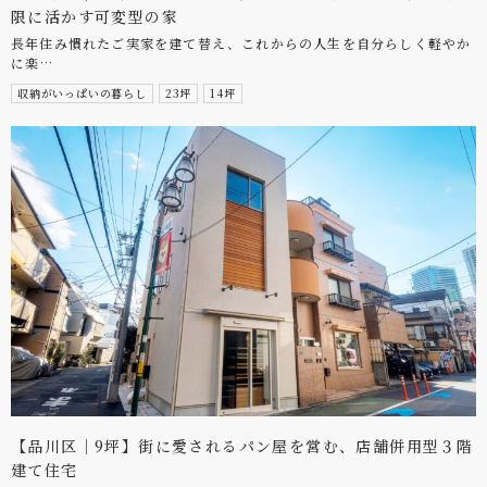
限に活かす可変型の家
長年住み慣れたご実家を建て替え、これからの人生を自分らしく軽やか
に楽…
収納がいっぱいの暮らし
23坪
14坪
【品川区｜9坪】街に愛されるパン屋を営む、店舗併用型３階
建て住宅