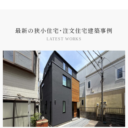
最
新
の
狭
小
住
宅
･
注
文
住
宅
建
築
事
例
L
A
T
E
S
T
W
O
R
K
S