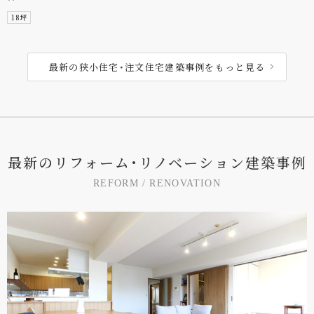
18坪
最新の狭小住宅･注文住宅建築事例をもっと見る
最
新
の
リ
フ
ォ
ー
ム
･
リ
ノ
ベ
ー
シ
ョ
ン
建
築
事
例
R
E
F
O
R
M
/
R
E
N
O
V
A
T
I
O
N