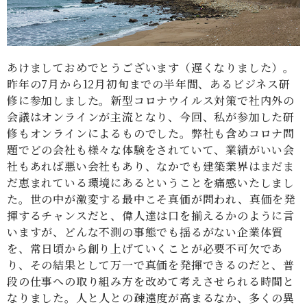
あけましておめでとうございます（遅くなりました）。
昨年の7月から12月初旬までの半年間、あるビジネス研
修に参加しました。新型コロナウイルス対策で社内外の
会議はオンラインが主流となり、今回、私が参加した研
修もオンラインによるものでした。弊社も含めコロナ問
題でどの会社も様々な体験をされていて、業績がいい会
社もあれば悪い会社もあり、なかでも建築業界はまだま
だ恵まれている環境にあるということを痛感いたしまし
た。世の中が激変する最中こそ真価が問われ、真価を発
揮するチャンスだと、偉人達は口を揃えるかのように言
いますが、どんな不測の事態でも揺るがない企業体質
を、常日頃から創り上げていくことが必要不可欠であ
り、その結果として万一で真価を発揮できるのだと、普
段の仕事への取り組み方を改めて考えさせられる時間と
なりました。人と人との疎遠度が高まるなか、多くの異