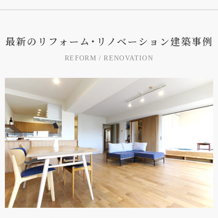
最
新
の
リ
フ
ォ
ー
ム
･
リ
ノ
ベ
ー
シ
ョ
ン
建
築
事
例
R
E
F
O
R
M
/
R
E
N
O
V
A
T
I
O
N