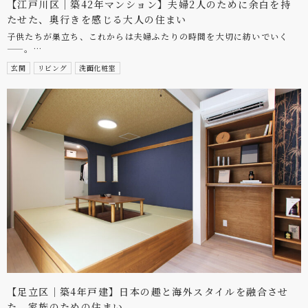
【江戸川区｜築42年マンション】夫婦2人のために余白を持
たせた、奥行きを感じる大人の住まい
子供たちが巣立ち、これからは夫婦ふたりの時間を大切に紡いでいく
——。…
玄関
リビング
洗面化粧室
【足立区｜築4年戸建】日本の趣と海外スタイルを融合させ
た、家族のための住まい