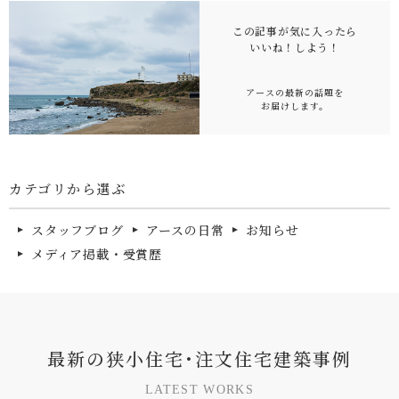
この記事が気に入ったら
いいね！
しよう！
アースの最新の話題を
お届けします。
カテゴリから選ぶ
スタッフブログ
アースの日常
お知らせ
メディア掲載・受賞歴
最
新
の
狭
小
住
宅
･
注
文
住
宅
建
築
事
例
L
A
T
E
S
T
W
O
R
K
S