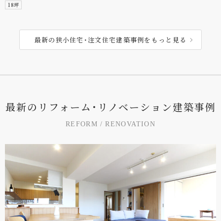
18坪
最新の狭小住宅･注文住宅建築事例をもっと見る
最
新
の
リ
フ
ォ
ー
ム
･
リ
ノ
ベ
ー
シ
ョ
ン
建
築
事
例
R
E
F
O
R
M
/
R
E
N
O
V
A
T
I
O
N