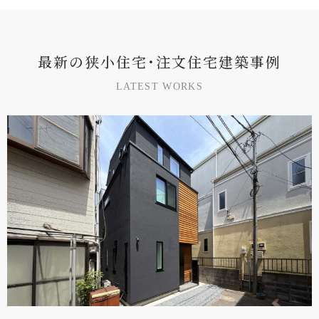
最
新
の
狭
小
住
宅
･
注
文
住
宅
建
築
事
例
L
A
T
E
S
T
W
O
R
K
S