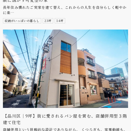
限に活かす可変型の家
長年住み慣れたご実家を建て替え、これからの人生を自分らしく軽やか
に楽…
収納がいっぱいの暮らし
23坪
14坪
【品川区｜9坪】街に愛されるパン屋を営む、店舗併用型３階
建て住宅
店舗併用という挑戦的な設計でありながら、 くつろぎも、家事動線も、