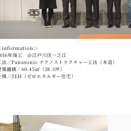
information＞
2016年竣工 ＠江戸川区一之江
工法／Panasonic テクノストラクチャー工法（木造）
建築面積／60.45㎡（18.3坪）
仕様／ZEH（ゼロエネルギー住宅）