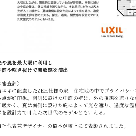
光や風を最大限に利用し
中庭や吹き抜けで開放感を演出
〈審査評〉
省エネに配慮したZEH仕様の家。住宅地の中でプライバシ
る点が好印象。南側に設けた中庭の壁は、外の視線を遮りな
て暖かく、夏は南側に設けた庇によって光を遮り、過度な温
感を設計力で叶えた次世代のモデルともいえる。
当社代表兼デザイナーの橋本が壇上にて表彰されました。