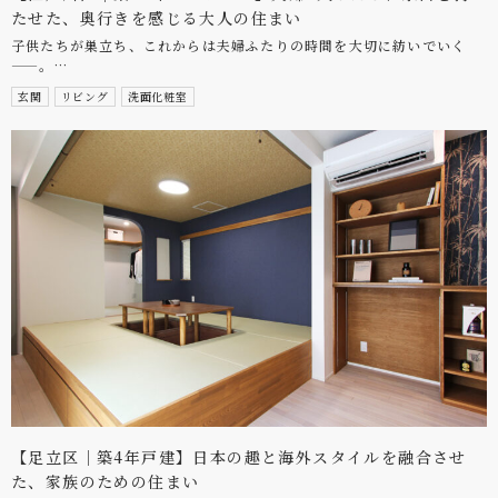
たせた、奥行きを感じる大人の住まい
子供たちが巣立ち、これからは夫婦ふたりの時間を大切に紡いでいく
——。…
玄関
リビング
洗面化粧室
【足立区｜築4年戸建】日本の趣と海外スタイルを融合させ
た、家族のための住まい