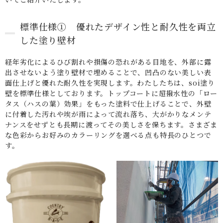
標準仕様① 優れたデザイン性と耐久性を両立
した塗り壁材
経年劣化によるひび割れや損傷の恐れがある目地を、外部に露
出させないよう塗り壁材で埋めることで、凹凸のない美しい表
面仕上げと優れた耐久性を実現します。わたしたちは、soi塗り
壁を標準仕様としております。トップコートに超撥水性の「ロー
タス（ハスの葉）効果」をもった塗料で仕上げることで、外壁
に付着した汚れや埃が雨によって流れ落ち、大がかりなメンテ
ナンスをせずとも長期に渡ってその美しさを保ちます。さまざま
な色彩からお好みのカラーリングを選べる点も特長のひとつで
す。