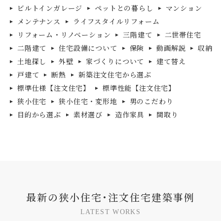
ビルトインガレージ
ペットとの暮らし
マンション
メンテナンス
ライフスタイルリフォーム
リフォーム・リノベーション
三階建て
二世帯住宅
二階建て
住宅設備について
保険
動画解説
収納
土地探し
外壁
家づくりについて
建て替え
戸建て
断熱
新築注文住宅から選ぶ
標準仕様【注文住宅】
標準性能【注文住宅】
狭小住宅
狭小住宅・変形地
男のこだわり
目的から選ぶ
素材選び
造作家具
間取り
最
新
の
狭
小
住
宅
･
注
文
住
宅
建
築
事
例
L
A
T
E
S
T
W
O
R
K
S