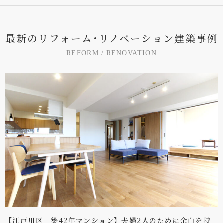
最
新
の
リ
フ
ォ
ー
ム
･
リ
ノ
ベ
ー
シ
ョ
ン
建
築
事
例
R
E
F
O
R
M
/
R
E
N
O
V
A
T
I
O
N
【江戸川区｜築42年マンション】夫婦2人のために余白を持