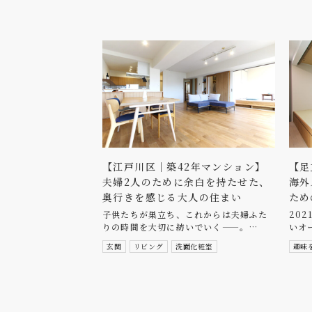
【江戸川区｜築42年マンション】
【足
夫婦2人のために余白を持たせた、
海外
奥行きを感じる大人の住まい
ため
子供たちが巣立ち、これからは夫婦ふた
20
りの時間を大切に紡いでいく——。…
いオ
玄関
リビング
洗面化粧室
趣味