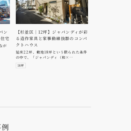
パン
【杉並区｜12坪】ジャパンディが彩
て住宅
る造作家具と家事動線抜群のコンパ
クトハウス
なが
…
延床22坪、敷地18坪という限られた条件
の中で、「ジャパンディ（和×…
18坪
事
例