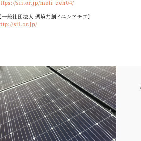
ttps://sii.or.jp/meti_zeh04/
【一般社団法人 環境共創イニシアチブ】
ttp://sii.or.jp/