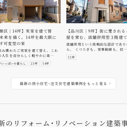
飾区｜14坪】実家を建て替
【品川区｜9坪】街に愛される
未来を描く。14坪を最大限に
屋を営む、店舗併用型３階建
す可変型の家
店舗併用という挑戦的な設計であり
ら、 くつろぎも、家事動線も、収
住み慣れたご実家を建て替え、これ
の人生を自分らしく軽やかに楽…
12坪
がいっぱいの暮らし
23坪
14坪
最新の狭小住宅･注文住宅建築事例をもっと見る
新
の
リ
フ
ォ
ー
ム
･
リ
ノ
ベ
ー
シ
ョ
ン
建
築