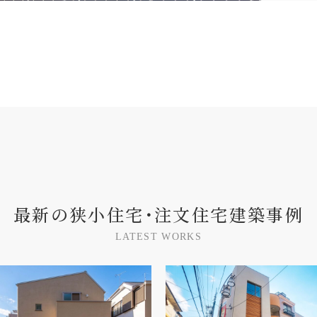
最
新
の
狭
小
住
宅
･
注
文
住
宅
建
築
事
例
L
A
T
E
S
T
W
O
R
K
S