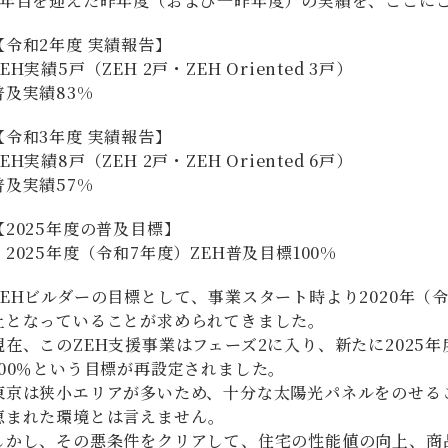
6年目を迎えた昨年度（および一昨年度）の実績を、ここに
【令和2年度 実績報告】
ZEH実績5戸（ZEH 2戸・ZEH Oriented 3戸）
普及実績83%
【令和3年度 実績報告】
ZEH実績8戸（ZEH 2戸・ZEH Oriented 6戸）
普及実績57%
【2025年度の普及目標】
・2025年度（令和7年度）ZEH普及目標100%
ZEHビルダーの目標として、事業スタート時より2020年（令
上となっていることが求められてきました。
現在、このZEH支援事業はフェーズ2に入り、新たに2025年
100％という目標が再設定されました。
東京は狭小エリアが多いため、十分な太陽光パネルをのせる
恵まれた環境とは言えません。
しかし、その悪条件をクリアして、住宅の性能値の向上、商