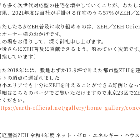
でも多く次世代対応型の住宅を増やしていくことが、わたし
結果、2021年度は当社が手掛ける住宅のうち57％がZEH／ZE
わたしたちがZEH普及に取り組めるのは、ZEH／ZEH Ori
たオーナー様のおかげです。
この場をお借りして、深く御礼申し上げます。
今後さらにZEH普及に貢献できるよう、努めていく次第です。（
目指しています）
また2018年には、敷地わずか13.9坪で叶えた都市型ZEHを
ストの頂点に選ばれました。
狭小エリアでも十分にZEHを叶えることができる好例となっ
詳細はこちらのページでご覧いただけますので東京23区でZ
せください。
ttps://earth-official.net/gallery/home_gallery/con
【経産省ZEH 令和4年度 ネット・ゼロ・エネルギー・ハウ