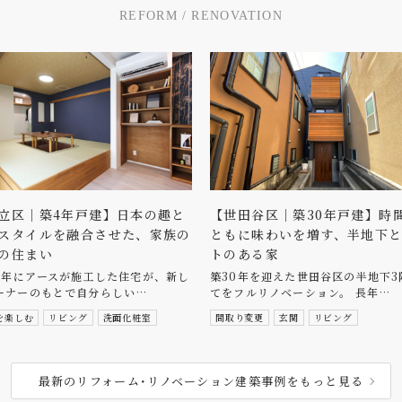
R
E
F
O
R
M
/
R
E
N
O
V
A
T
I
O
N
立区｜築4年戸建】日本の趣と
【世田谷区｜築30年戸建】時
スタイルを融合させた、家族の
ともに味わいを増す、半地下
の住まい
トのある家
21年にアースが施工した住宅が、新し
築30年を迎えた世田谷区の半地下3
ーナーのもとで自分らしい…
てをフルリノベーション。 長年…
を楽しむ
リビング
洗面化粧室
間取り変更
玄関
リビング
最新のリフォーム･リノベーション建築事例をもっと見る