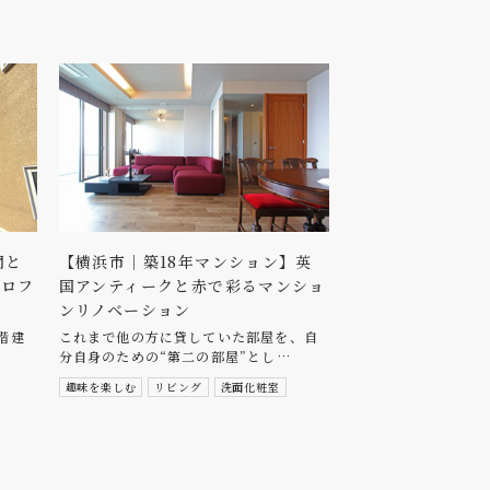
間と
【横浜市｜築18年マンション】英
とロフ
国アンティークと赤で彩るマンショ
ンリノベーション
階建
これまで他の方に貸していた部屋を、自
分自身のための“第二の部屋”とし…
趣味を楽しむ
リビング
洗面化粧室