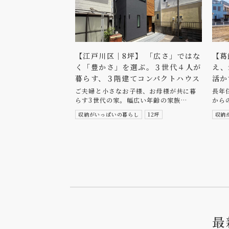
【江戸川区｜8坪】 「広さ」ではな
【葛
く「豊かさ」を選ぶ。３世代４人が
え、
暮らす、３階建てコンパクトハウス
活か
ご夫婦と小さなお子様、お母様が共に暮
長年
らす3世代の家。幅広い年齢の家族…
から
収納がいっぱいの暮らし
12坪
収納
最