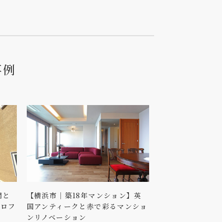
事
例
間と
【横浜市｜築18年マンション】英
とロフ
国アンティークと赤で彩るマンショ
ンリノベーション