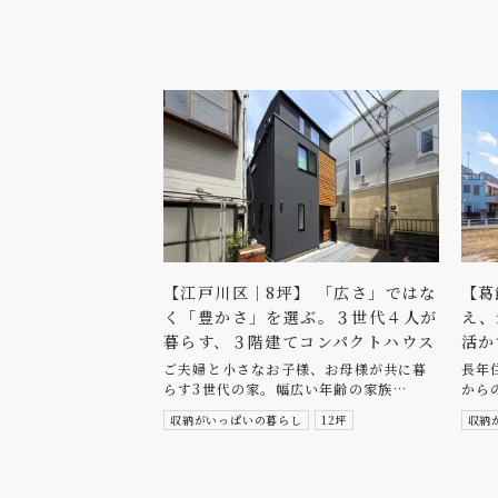
【江戸川区｜8坪】 「広さ」ではな
【葛
く「豊かさ」を選ぶ。３世代４人が
え、
暮らす、３階建てコンパクトハウス
活か
ご夫婦と小さなお子様、お母様が共に暮
長年
らす3世代の家。幅広い年齢の家族…
から
収納がいっぱいの暮らし
12坪
収納