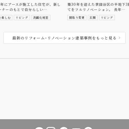
21年にアースが施工した住宅が、新し
築30年を迎えた世田谷区の半地下3
ーナーのもとで自分らしい…
てをフルリノベーション。 長年…
を楽しむ
リビング
洗面化粧室
間取り変更
玄関
リビング
最新のリフォーム･リノベーション建築事例をもっと見る