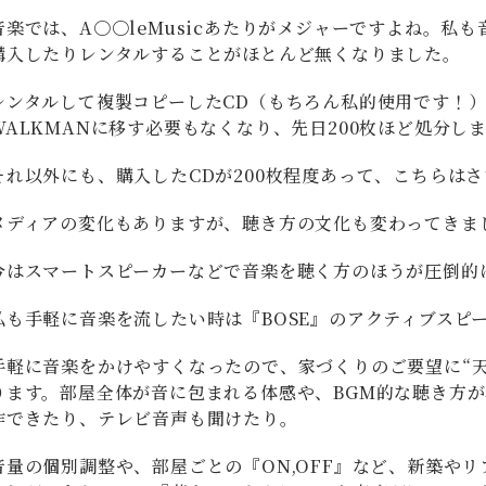
音楽では、A〇〇leMusicあたりがメジャーですよね。私
購入したりレンタルすることがほとんど無くなりました。
レンタルして複製コピーしたCD（もちろん私的使用です！）
WALKMANに移す必要もなくなり、先日200枚ほど処分し
それ以外にも、購入したCDが200枚程度あって、こちらは
メディアの変化もありますが、聴き方の文化も変わってきま
今はスマートスピーカーなどで音楽を聴く方のほうが圧倒的
私も手軽に音楽を流したい時は『BOSE』のアクティブスピ
手軽に音楽をかけやすくなったので、家づくりのご要望に“
ります。部屋全体が音に包まれる体感や、BGM的な聴き方
作できたり、テレビ音声も聞けたり。
音量の個別調整や、部屋ごとの『ON,OFF』など、新築や