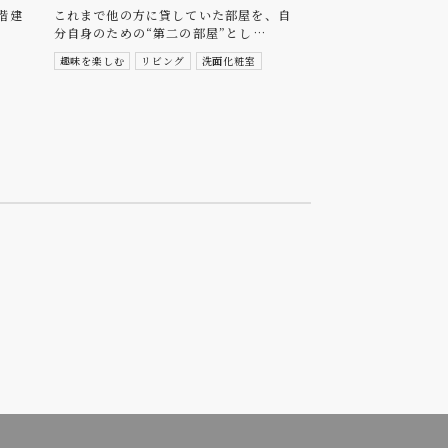
階建
これまで他の方に貸していた部屋を、自
分自身のための“第二の部屋”とし…
趣味を楽しむ
リビング
洗面化粧室