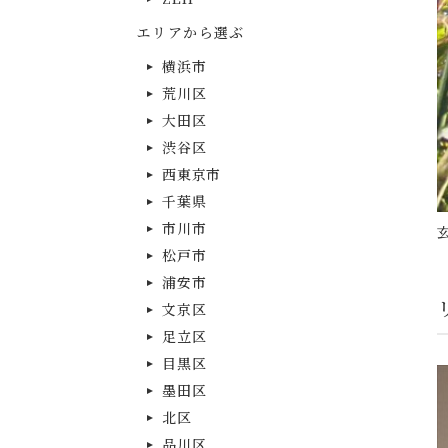
エリアから選ぶ
横浜市
荒川区
大田区
渋谷区
西東京市
千葉県
市川市
松戸市
浦安市
文京区
足立区
目黒区
墨田区
北区
品川区