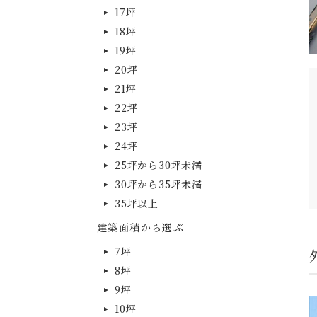
17坪
18坪
19坪
20坪
21坪
22坪
23坪
24坪
25坪から30坪未満
30坪から35坪未満
35坪以上
建築面積から選ぶ
7坪
8坪
9坪
10坪