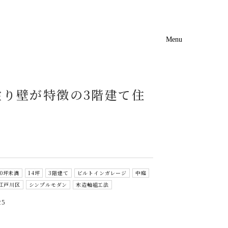
Menu
Event
Catalog
塗り壁が特徴の3階建て住
30坪未満
14坪
3階建て
ビルトインガレージ
中庭
江戸川区
シンプルモダン
木造軸組工法
25