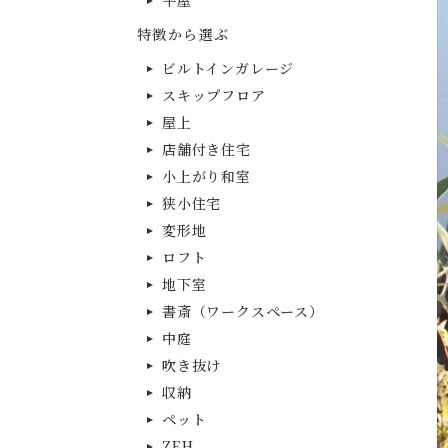
平屋
特徴から選ぶ
ビルトインガレージ
スキップフロア
屋上
店舗付き住宅
小上がり和室
狭小住宅
変形地
ロフト
地下室
書斎（ワークスペース）
中庭
吹き抜け
収納
ペット
ZEH