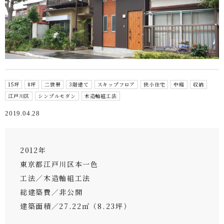
15坪
8坪
二世帯
3階建て
スキップフロア
狭小住宅
中庭
収納
江戸川区
シンプルモダン
木造軸組工法
2019.04.28
2012年
東京都江戸川区本一色
工法／木造軸組工法
総建築費／非公開
建築面積／27.22㎡（8.23坪）