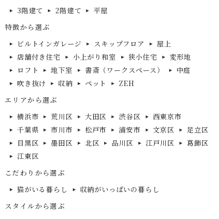
3階建て
2階建て
平屋
特徴から選ぶ
ビルトインガレージ
スキップフロア
屋上
店舗付き住宅
小上がり和室
狭小住宅
変形地
ロフト
地下室
書斎（ワークスペース）
中庭
吹き抜け
収納
ペット
ZEH
エリアから選ぶ
横浜市
荒川区
大田区
渋谷区
西東京市
千葉県
市川市
松戸市
浦安市
文京区
足立区
目黒区
墨田区
北区
品川区
江戸川区
葛飾区
江東区
こだわりから選ぶ
猫がいる暮らし
収納がいっぱいの暮らし
スタイルから選ぶ