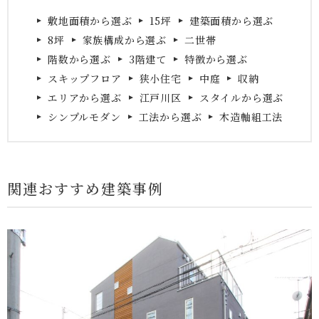
敷地面積から選ぶ
15坪
建築面積から選ぶ
8坪
家族構成から選ぶ
二世帯
階数から選ぶ
3階建て
特徴から選ぶ
スキップフロア
狭小住宅
中庭
収納
エリアから選ぶ
江戸川区
スタイルから選ぶ
シンプルモダン
工法から選ぶ
木造軸組工法
関連おすすめ建築事例