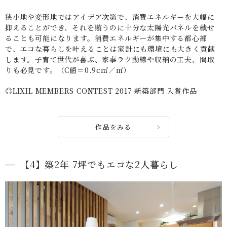
狭小地や変形地ではアイデア次第で、消費エネルギーを大幅に
抑えることができ、それを賄うのに十分な太陽光パネルを載せ
ることも可能になります。消費エネルギーが集中する都心部
で、エコな暮らしを叶えることは家計にも環境にも大きく貢献
します。子育て世代が喜ぶ、家事ラク動線や収納の工夫、間取
りも必見です。（C値＝0.9c㎡／㎡）
◎LIXIL MEMBERS CONTEST 2017 新築部門 入賞作品
作品をみる
【4】築2年 7坪でもエコな2人暮らし