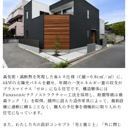
高気密・高断熱を実現した省エネ仕様（C値＝0.8c㎡／㎡）に、
6kWの太陽光パネルを載せ、年間の一次エネルギー量の収支が
プラスマイナス「ゼロ」になる住宅です。構造躯体には
Panasonicテクノストラクチャー工法を採用し、耐震等級は最
高ランク「3」を取得。随所に設えた造作家具によって、最新設
備に過剰に頼ることなく、職人の手仕事を積極的に取り入れた
住宅になっています。
また、わたしたちの設計コンセプト「光と風と土」「外に閉じ