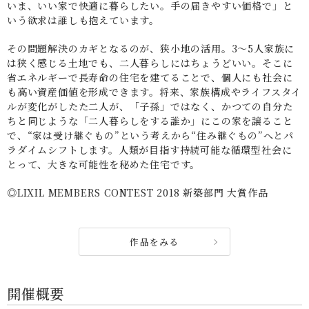
いま、いい家で快適に暮らしたい。手の届きやすい価格で」と
いう欲求は誰しも抱えています。
その問題解決のカギとなるのが、狭小地の活用。3～5人家族に
は狭く感じる土地でも、二人暮らしにはちょうどいい。そこに
省エネルギーで長寿命の住宅を建てることで、個人にも社会に
も高い資産価値を形成できます。将来、家族構成やライフスタイ
ルが変化がしたた二人が、「子孫」ではなく、かつての自分た
ちと同じような「二人暮らしをする誰か」にこの家を譲ること
で、“家は受け継ぐもの”という考えから“住み継ぐもの”へとパ
ラダイムシフトします。人類が目指す持続可能な循環型社会に
とって、大きな可能性を秘めた住宅です。
◎LIXIL MEMBERS CONTEST 2018 新築部門 大賞作品
作品をみる
開催概要