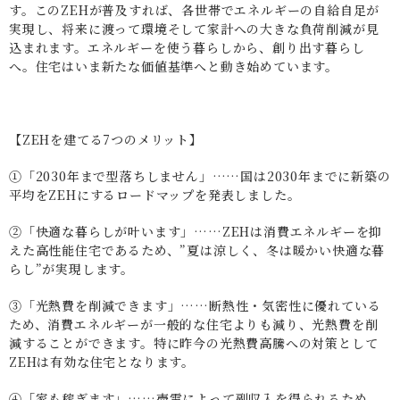
す。このZEHが普及すれば、各世帯でエネルギーの自給自足が
実現し、将来に渡って環境そして家計への大きな負荷削減が見
込まれます。エネルギーを使う暮らしから、創り出す暮らし
へ。住宅はいま新たな価値基準へと動き始めています。
【ZEHを建てる7つのメリット】
①「2030年まで型落ちしません」……国は2030年までに新築の
平均をZEHにするロードマップを発表しました。
②「快適な暮らしが叶います」……ZEHは消費エネルギーを抑
えた高性能住宅であるため、”夏は涼しく、冬は暖かい快適な暮
らし”が実現します。
③「光熱費を削減できます」……断熱性・気密性に優れている
ため、消費エネルギーが一般的な住宅よりも減り、光熱費を削
減することができます。特に昨今の光熱費高騰への対策として
ZEHは有効な住宅となります。
④「家も稼ぎます」……売電によって副収入を得られるため、