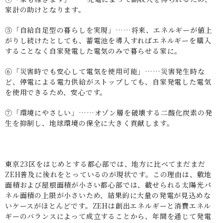
家計の助けとなります。
⑤「自給自足型の暮らしを実現」……将来、エネルギーが値上
がりし続けたとしても、蓄電池を導入すればエネルギーを購入
することなく自家発電した電気のみで暮らせる家に。
⑥「災害時でも安心して電気を使用可能」……災害発生時な
ど、停電による電力供給がストップしても、自家発電した電気
を使用できるため、安心です。
⑦「環境にやさしい」……オゾン層を破壊する二酸化炭素の発
生を抑制し、地球環境の保全に大きく貢献します。
東京23区をはじめとする都心部では、地方に比べてまだまだ
ZEH普及に後れをとっているのが現状です。この理由は、敷地
面積および屋根面積が小さい都心部では、載せられる太陽光パ
ネル面積の上限が小さいため、結果的に大量の発電が見込めな
いケースがほとんどです。ZEHは創出エネルギーと消費エネル
ギーのバランスによって成立することから、年間を通じて発電