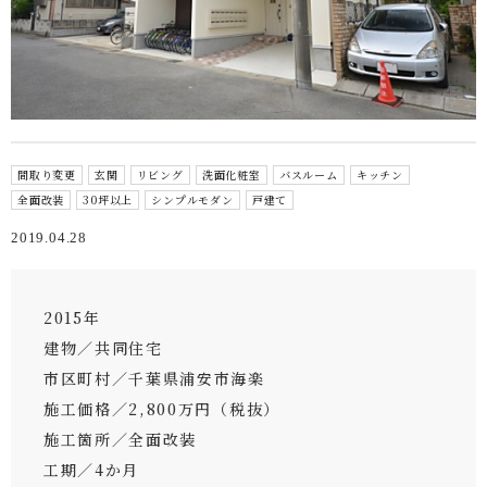
間取り変更
玄関
リビング
洗面化粧室
バスルーム
キッチン
全面改装
30坪以上
シンプルモダン
戸建て
2019.04.28
2015年
建物／共同住宅
市区町村／千葉県浦安市海楽
施工価格／2,800万円（税抜）
施工箇所／全面改装
工期／4か月