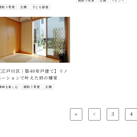
間取り変更
玄関
リビング
間取り変更
玄関
子ども部屋
【江戸川区｜築40年戸建て】リノ
ベーションで叶えた終の棲家
趣味を楽しむ
間取り変更
玄関
«
<
3
4