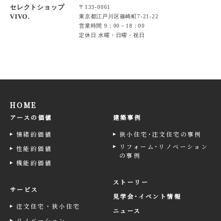
セレクトショップ
〒133-0061
VIVO.
東京都江戸川区篠崎町7-21-22
営業時間 9：00－18：00
定休日 水曜・日曜・祝日
HOME
アースの価値
建築事例
情緒的価値
狭小住宅･注文住宅の事例
リフォーム･リノベーション
性能的価値
の事例
機能的価値
ストーリー
サービス
見学会･イベント情報
注文住宅・狭小住宅
ニュース
リノベーション